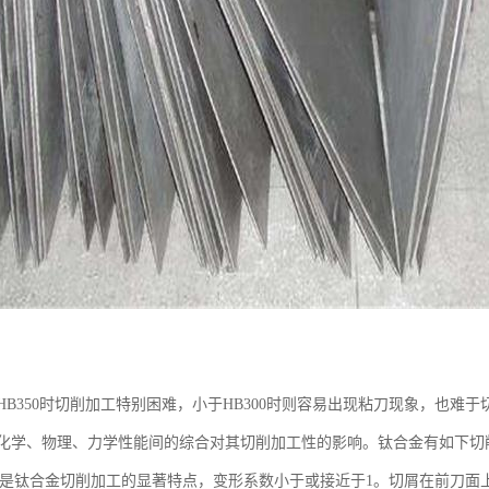
HB350时切削加工特别困难，小于HB300时则容易出现粘刀现象，也
化学、物理、力学性能间的综合对其切削加工性的影响。钛合金有如下切
：这是钛合金切削加工的显著特点，变形系数小于或接近于1。切屑在前刀