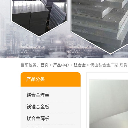
当前位置：
首页
>
产品中心
>
钛合金
> 佛山钛合金厂家 现货
产品分类
镁合金焊丝
镁锂合金板
镁合金薄板