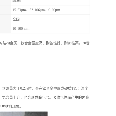
99.95
15-53μm、53-106μm、0-20μm
全国
10-100 mm
的结构金属，钛合金强度高、耐蚀性好、耐热性高。20世
。含碳量大于0.2%时，会在钛合金中形成硬质TiC；温度
层；氢含量上升，也会形成脆化层。吸收气体而产生的硬脆
面产生粘附现象。