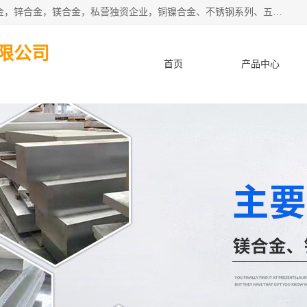
本公司坐落于中国广东省东莞市,长期批发供应铜合金，铝合金，锌合金，镁合金，私营独资企业，铜镍合金、不锈钢系列、五金冲压材料、进口金属材料、钨钢、高速钢、白钢刀、铝系列材料、铝镁合金、锰钢片等，启越是一家经国家相关部门批准注册的企业。公司以雄厚的实力、合理的厂家、优良的服务与多家企业建立了长期的合作关系。欢迎前来参观、考察、洽谈业务。 金属材料...,欢迎惠顾！
限公司
首页
产品中心