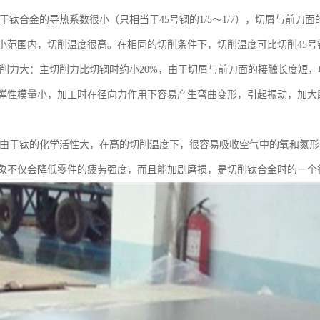
由于钛合金的导热系数很小（只相当于45号钢的1/5～1/7），切屑与前
小范围内，切削温度很高。在相同的切削条件下，切削温度可比切削45号
的切削力大：主切削力比切钢时约小20%，由于切屑与前刀面的接触长度短
弹性模量小，加工时在径向力作用下容易产生弯曲变形，引起振动，加大
重：由于钛的化学活性大，在高的切削温度下，很容易吸收空气中的氧和氮
象不仅会降低零件的疲劳强度，而且能加剧磨损，是切削钛合金时的一个