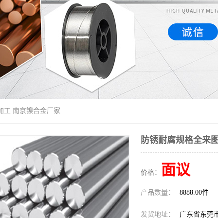
加工 南京镍合金厂家
防锈耐腐规格全来图
面议
价格：
产品数量：
8888.00件
发货地址：
广东省东莞