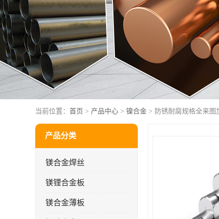
当前位置：
首页
>
产品中心
>
镍合金
> 防锈耐腐规格全来图
产品分类
镁合金焊丝
镁锂合金板
镁合金薄板