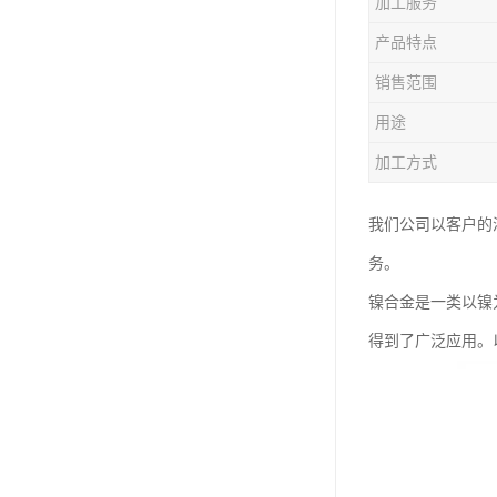
加工服务
钛合金线材
产品特点
钛合金带材
销售范围
用途
加工方式
我们公司以客户的
务。
镍合金是一类以镍
得到了广泛应用。