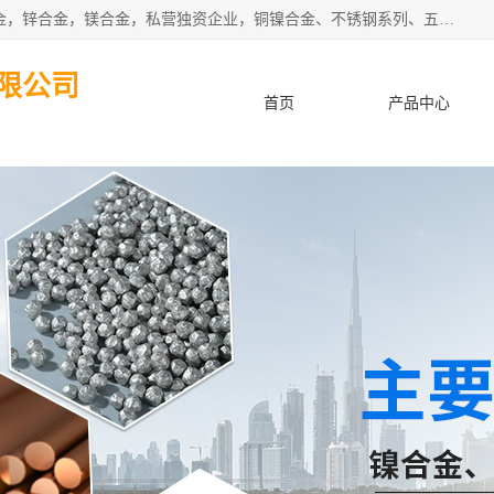
本公司坐落于中国广东省东莞市,长期批发供应铜合金，铝合金，锌合金，镁合金，私营独资企业，铜镍合金、不锈钢系列、五金冲压材料、进口金属材料、钨钢、高速钢、白钢刀、铝系列材料、铝镁合金、锰钢片等，启越是一家经国家相关部门批准注册的企业。公司以雄厚的实力、合理的厂家、优良的服务与多家企业建立了长期的合作关系。欢迎前来参观、考察、洽谈业务。 金属材料...,欢迎惠顾！
限公司
首页
产品中心