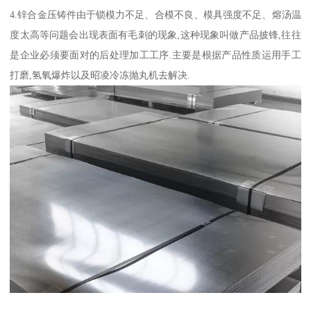
4.锌合金压铸件由于锁模力不足、合模不良、模具强度不足、熔汤温
度太高等问题会出现表面有毛刺的现象,这种现象叫做产品披锋,往往
是企业必须要面对的后处理加工工序.主要是根据产品性质运用手工
打磨,氢氧爆炸以及昭凌冷冻抛丸机去解决.