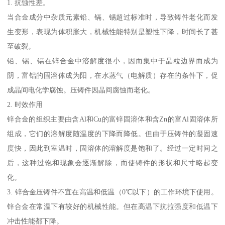
1. 抗蚀性差。
当合金成分中杂质元素铅、镉、锡超过标准时，导致铸件老化而发
生变形，表现为体积胀大，机械性能特别是塑性下降，时间长了甚
至破裂。
铅、锡、镉在锌合金中溶解度很小，因而集中于晶粒边界而成为
阴，富铝的固溶体成为阳，在水蒸气（电解质）存在的条件下，促
成晶间电化学腐蚀。压铸件因晶间腐蚀而老化。
2. 时效作用
锌合金的组织主要由含Al和Cu的富锌固溶体和含Zn的富Al固溶体所
组成，它们的溶解度随温度的下降而降低。但由于压铸件的凝固速
度快，因此到室温时，固溶体的溶解度是饱和了。经过一定时间之
后，这种过饱和现象会逐渐解除，而使铸件的形状和尺寸略起变
化。
3. 锌合金压铸件不宜在高温和低温（0℃以下）的工作环境下使用。
锌合金在常温下有较好的机械性能。但在高温下抗拉强度和低温下
冲击性能都下降。