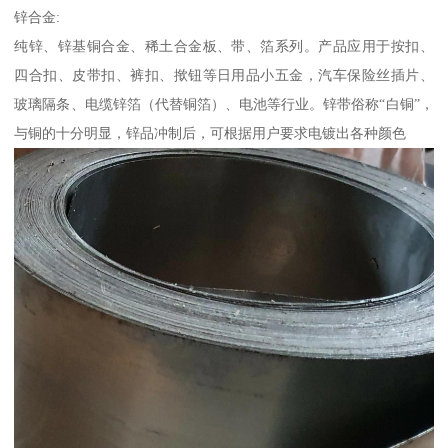
锌合金:
纯锌、锌基铜合金、稀土合金板、带、箔系列。产品应用于按扣、
四合扣、皮带扣、裤扣、揿钮等日用品小五金，汽车保险丝插片、
玻璃隔条、电缆锌箔（代替铜箔）、电池等行业。锌带俗称“白铜”，
与铜的十分明显，锌品冲制后，可根据用户要求电镀出各种颜色