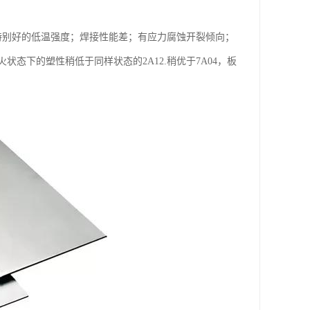
特别好的低温强度；焊接性能差；有应力腐蚀开裂倾向；
态下的塑性稍低于同样状态的2A12.稍优于7A04，板