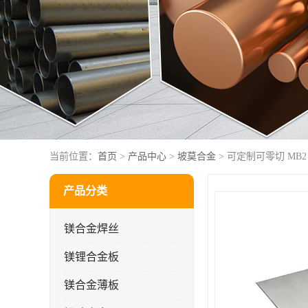
当前位置：
首页
>
产品中心
>
坡莫合金
> 可定制可零切 MB
产品分类
镁合金焊丝
镁锂合金板
镁合金薄板