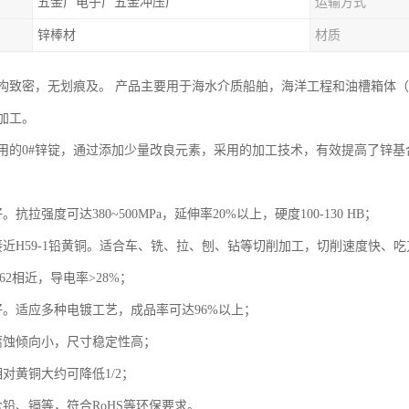
五金厂电子厂五金冲压厂
运输方式
锌棒材
材质
构致密，无划痕及。 产品主要用于海水介质船舶，海洋工程和油槽箱体（
加工。
用的0#锌锭，通过添加少量改良元素，采用的加工技术，有效提高了锌基
抗拉强度可达380~500MPa，延伸率20%以上，硬度100-130 HB；
接近H59-1铅黄铜。适合车、铣、拉、刨、钻等切削加工，切削速度快、
62相近，导电率>28%；
好。适应多种电镀工艺，成品率可达96%以上；
腐蚀倾向小，尺寸稳定性高；
对黄铜大约可降低1/2；
铅、镉等，符合RoHS等环保要求。