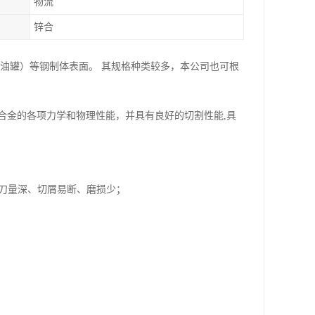
物流
锌合
油罐）等钢制体表面。 其规格种类较多，本公司也可根
合金的各项力学和物理性能，并具有良好的切割性能,具
吃刀量深、切屑易断、磨损少；