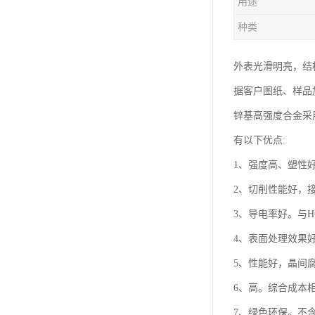
用途
钛合金线材
种类
钛合金带材
外表光滑明亮，结
据客户图纸、样品
锌基高强度合金采
有以下优点:
1、强度高、塑性好。
2、切削性能好，
3、导电率好。与H
4、表面处理效果
5、性能好，晶间
6、高。综合成本相
7、绿色环保。不含