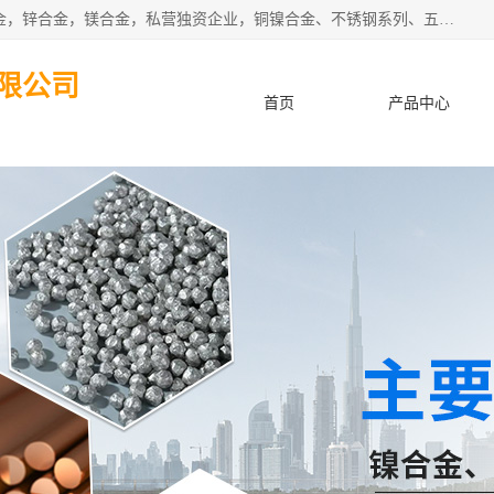
本公司坐落于中国广东省东莞市,长期批发供应铜合金，铝合金，锌合金，镁合金，私营独资企业，铜镍合金、不锈钢系列、五金冲压材料、进口金属材料、钨钢、高速钢、白钢刀、铝系列材料、铝镁合金、锰钢片等，启越是一家经国家相关部门批准注册的企业。公司以雄厚的实力、合理的厂家、优良的服务与多家企业建立了长期的合作关系。欢迎前来参观、考察、洽谈业务。 金属材料...,欢迎惠顾！
限公司
首页
产品中心