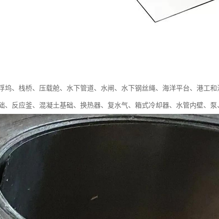
浮坞、栈桥、压载舱、水下管道、水闸、水下钢丝绳、海洋平台、港工和
础、反应釜、混凝土基础、换热器、复水气、箱式冷却器、水管内壁、泵