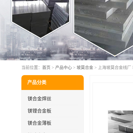
当前位置：
首页
>
产品中心
>
坡莫合金
> 上海坡莫合金线厂 
产品分类
镁合金焊丝
镁锂合金板
镁合金薄板