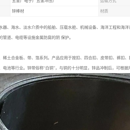
五金厂电子厂五金冲压厂
运输方式
锌棒材
材质
水器、海水、淡水介质中的船舶、压载水舱、机械设备、海洋工程和海洋
的管道、电缆等设施金属防腐的阴 保护。
、稀土合金板、带、箔系列。产品应用于按扣、四合扣、皮带扣、裤扣、
、电池等行业。锌带俗称“白铜”，与铜的十分明显，锌品冲制后，可根据