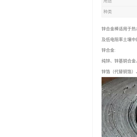
用途
钛合金线材
种类
钛合金带材
锌合金棒适用于热
及低电阻率土壤中
锌合金:
纯锌、锌基铜合金
锌箔（代替铜箔）