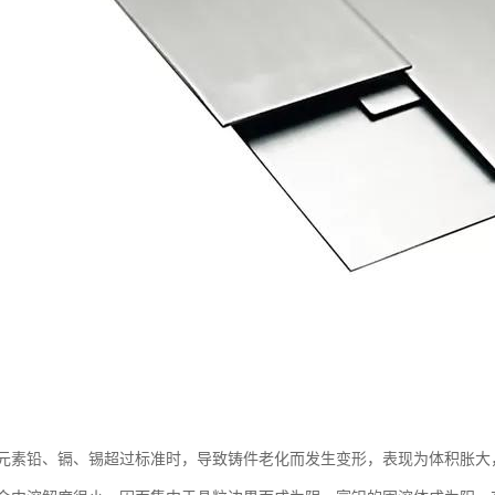
元素铅、镉、锡超过标准时，导致铸件老化而发生变形，表现为体积胀大