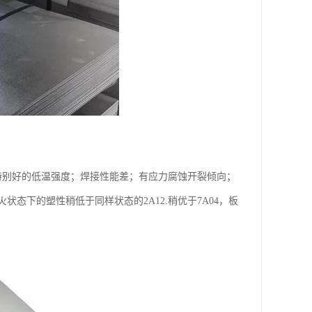
特别好的低温强度；焊接性能差；有应力腐蚀开裂倾向；
态下的塑性稍低于同样状态的2A12.稍优于7A04，板