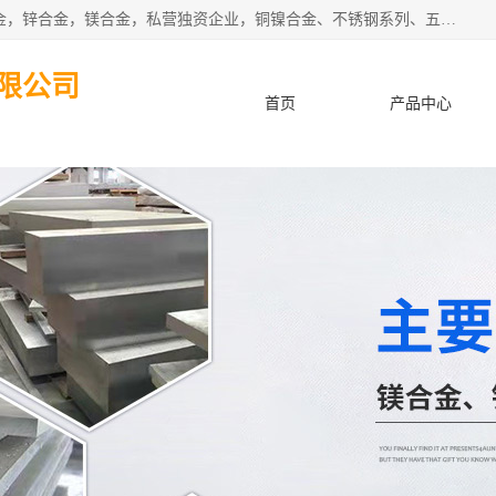
本公司坐落于中国广东省东莞市,长期批发供应铜合金，铝合金，锌合金，镁合金，私营独资企业，铜镍合金、不锈钢系列、五金冲压材料、进口金属材料、钨钢、高速钢、白钢刀、铝系列材料、铝镁合金、锰钢片等，启越是一家经国家相关部门批准注册的企业。公司以雄厚的实力、合理的厂家、优良的服务与多家企业建立了长期的合作关系。欢迎前来参观、考察、洽谈业务。 金属材料...,欢迎惠顾！
限公司
首页
产品中心