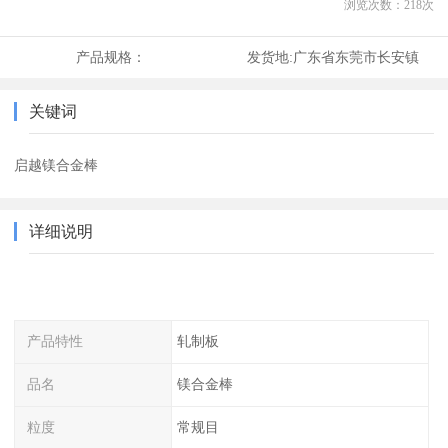
浏览次数：
218
次
产品规格：
发货地:
广东省东莞市长安镇
关键词
启越镁合金棒
详细说明
产品特性
轧制板
品名
镁合金棒
粒度
常规目