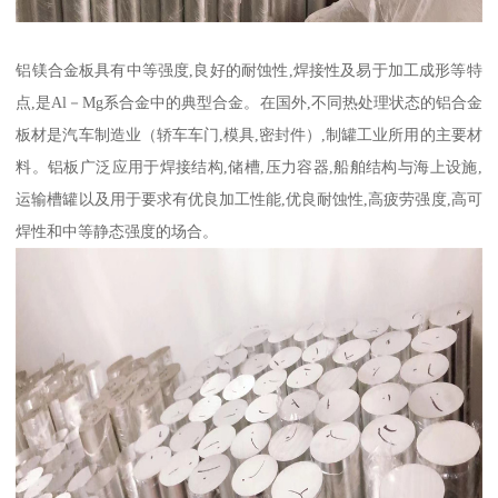
铝镁合金板具有中等强度,良好的耐蚀性,焊接性及易于加工成形等特
点,是Al－Mg系合金中的典型合金。在国外,不同热处理状态的铝合金
板材是汽车制造业（轿车车门,模具,密封件）,制罐工业所用的主要材
料。铝板广泛应用于焊接结构,储槽,压力容器,船舶结构与海上设施,
运输槽罐以及用于要求有优良加工性能,优良耐蚀性,高疲劳强度,高可
焊性和中等静态强度的场合。