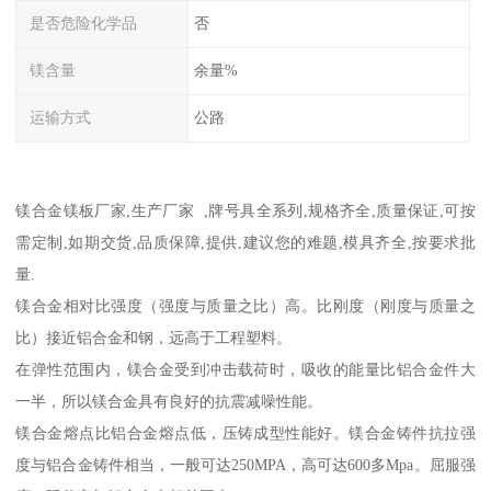
是否危险化学品
否
镁含量
余量%
运输方式
公路
镁合金镁板厂家,生产厂家 ,牌号具全系列,规格齐全,质量保证,可按
需定制,如期交货,品质保障,提供,建议您的难题,模具齐全,按要求批
量.
镁合金相对比强度（强度与质量之比）高。比刚度（刚度与质量之
比）接近铝合金和钢，远高于工程塑料。
在弹性范围内，镁合金受到冲击载荷时，吸收的能量比铝合金件大
一半，所以镁合金具有良好的抗震减噪性能。
镁合金熔点比铝合金熔点低，压铸成型性能好。镁合金铸件抗拉强
度与铝合金铸件相当，一般可达250MPA，高可达600多Mpa。屈服强