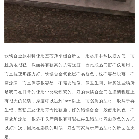
钛镁合金原材料使用空芯薄壁组合断面，用起来非常快捷方便，而
且质地很轻，截面具有较高的抗弯强度，因此成品门窗不仅耐用，
而且抗变形能力好。钛镁合金氧化层不易褪色，也不容易脱落，不
需涂漆，而且保养很容易，不需要维修。像卫生间、厨房这些场所
是我们在日常的使用中比较频繁的。好的钛镁合金门在坚韧程度上
有很大的优势，厚度可以达到1mm以上，而劣质的型材一般属于再
生铝，坚韧度及使用寿命比较差，好的铝镁合金一般使用原色，不
需要加涂层，很多不良产商很有可能在再生铝型材表面涂色的方式
以好冲次，因此在选购的时候，好要商家展示产品型材的断面在决
定。