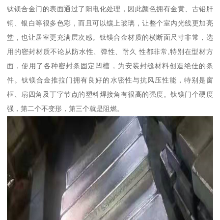
钛镁合金门的表面通过了阳电化处理，因此颜色拥有金黄、古铅肝
铜、银白等很多色彩，而且可以镶上玻璃，让整个室内光线更加亮
堂，也让居室更充满层次感。钛镁合金材质的横断面尺寸非常，选
用的密封材质不论从防水性、弹性、耐久 性都非常,特别在型材方
面，使用了各种密封条固定凹槽，为安装封缝材料创造绝佳的条
件。钛镁合金推拉门拥有良好的水密性与抗风压性能，特别是窗
框、扇四角及丁字节点的塑料焊接角有很高的强度。钛镁门个硬度
强，第二个不变形，第三个就是阻燃。