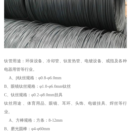
钛管用途：环保设备、冷却管、钛发热管、电镀设备、戒指及各种
电器用管等行业。
A、β钛丝规格：φ0.8-φ6.0mm
B、眼镜钛丝规格：φ1.0-φ6.0mm钛丝
C、钛丝规格：φ0.2-φ8.0mm挂具
钛丝用途 、体育用品、眼镜、耳环、头饰、电镀挂具、焊丝等行
业。
A、方棒规格：方条：8-12mm
B、磨光圆棒：φ4-φ60mm