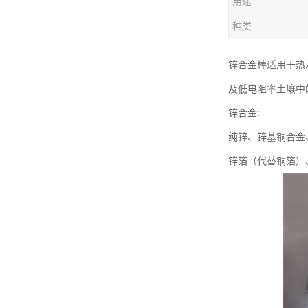
用途
钛合金线材
种类
钛合金带材
锌合金棒适用于热
及低电阻率土壤中
锌合金:
纯锌、锌基铜合金
锌箔（代替铜箔）