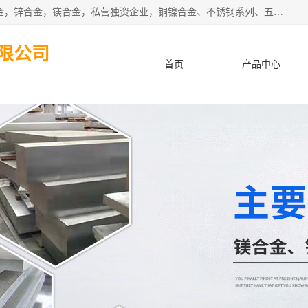
本公司坐落于中国广东省东莞市,长期批发供应铜合金，铝合金，锌合金，镁合金，私营独资企业，铜镍合金、不锈钢系列、五金冲压材料、进口金属材料、钨钢、高速钢、白钢刀、铝系列材料、铝镁合金、锰钢片等，启越是一家经国家相关部门批准注册的企业。公司以雄厚的实力、合理的厂家、优良的服务与多家企业建立了长期的合作关系。欢迎前来参观、考察、洽谈业务。 金属材料...,欢迎惠顾！
限公司
首页
产品中心