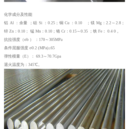
化学成分及性能
铝 Al ：余量 ；硅 Si ：0.25；铜 Cu ：0.10 ；镁 Mg：2.2～2.8；
锌 Zn：0.10； 锰 Mn：0.10；铬 Cr：0.15～0.35 ；铁 Fe： 0.4 0 。
抗拉强度（σb ） ：170～305MPa
条件屈服强度 σ0.2 (MPa)≥65
弹性模量（E）： 69.3～70.7Gpa
退火温度为：345℃。