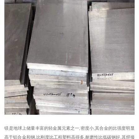
镁是地球上储量丰富的轻金属元素之一,密度小,其合金的比强度明显
高于铝合金和钢,比刚度比工程塑料高得多,耐磨性比低碳钢好,其焊接